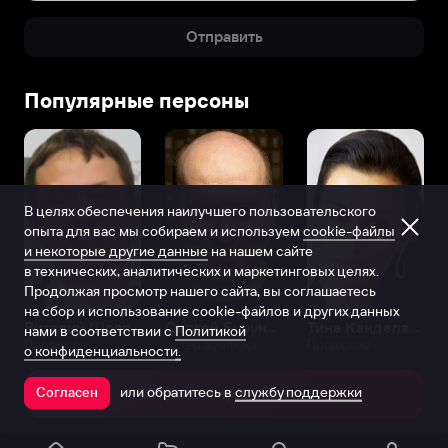
Отправить
Популярные персоны
В целях обеспечения наилучшего пользовательского
опыта для вас мы собираем и используем
cookie-файлы
и некоторые другие данные
на нашем сайте
в технических, аналитических и маркетинговых целях.
Продолжая просмотр нашего сайта, вы соглашаетесь
на сбор и использование cookie-файлов и других данных
Виталий Шляппо
Сергей Бурунов
Тина Канделаки
нами в соответствии с
Политикой
Продюсер
Актёр дубляжа
Продюсер
о конфиденциальности.
или обратитесь в
службу поддержки
Согласен
Открыть в приложении