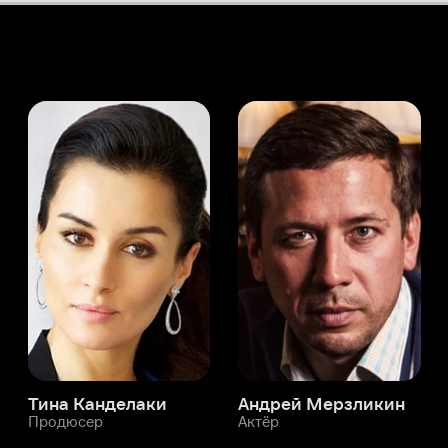
а Канделаки
Андрей Мерзликин
юсер
Актёр
Актёр
Мой Иви
Джули Снайдер
Служба поддержки
Мы всегда готовы вам помочь.