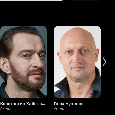
Константин Хабенский
Гоша Куценко
Фёдор Бондарчук
П
Актёр
Актёр
Ак