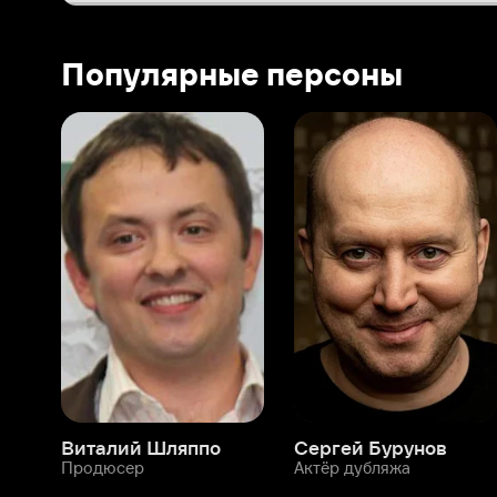
Виталий Шляппо
Сергей Бурунов
Тин
Продюсер
Актёр дубляжа
Прод
О нас
Разделы
О компании
Мой Иви