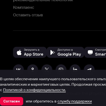
В целях обеспечения наилучшего пользовательского опыта для ва
аналитических и маркетинговых целях. Продолжая просмотр нашего
©
2026
ООО «Иви.ру»
с
Политикой о конфиденциальности.
HBO ® and related service marks are the property of Home 
или обратитесь в
службу поддержки
Согласен