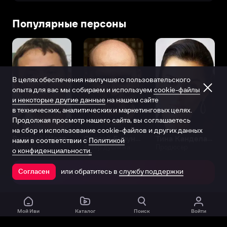
Популярные персоны
В целях обеспечения наилучшего пользовательского
опыта для вас мы собираем и используем
cookie-файлы
и некоторые другие данные
на нашем сайте
в технических, аналитических и маркетинговых целях.
Продолжая просмотр нашего сайта, вы соглашаетесь
на сбор и использование cookie-файлов и других данных
Виталий Шляппо
Сергей Бурунов
Тина Канделаки
нами в соответствии с
Политикой
Продюсер
Актёр дубляжа
Продюсер
о конфиденциальности.
или обратитесь в
службу поддержки
Согласен
Открыть в приложении
Мой Иви
Каталог
Поиск
Войти