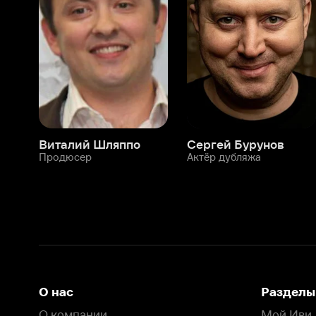
Виталий Шляппо
Сергей Бурунов
Тин
Продюсер
Актёр дубляжа
Прод
О нас
Разделы
О компании
Мой Иви
Вакансии
Фильмы
Программа бета-тестирования
Сериалы
Информация для партнёров
Мультфильмы
Размещение рекламы
Статьи
Пользовательское соглашение
Активация пром
Политика конфиденциальности