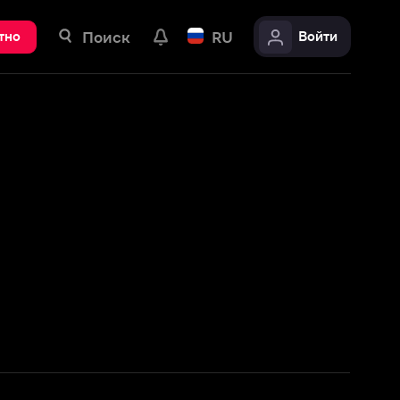
ск
RU
Войти