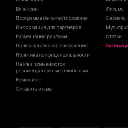
На Иви применяются
рекомендательные технологии
Комплаенс
Оставить отзыв
Загрузить в
Доступно в
Смотрите на
App Store
Google Play
Smart TV
В целях обеспечения наилучшего пользовательского опыта для ва
аналитических и маркетинговых целях. Продолжая просмотр нашего
©
2026
ООО «Иви.ру»
с
Политикой о конфиденциальности.
HBO ® and related service marks are the property of Home 
или обратитесь в
службу поддержки
Согласен