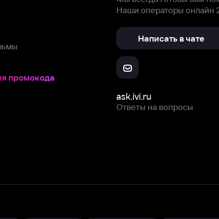
Ответы на вопросы
Скачайте из
Откройте в
Все устройства
RuStore
AppGallery
с мы собираем и используем
cookie-файлы и некоторые другие да
 сайта, вы соглашаетесь на сбор и использование cookie-файлов 
Box Office, Inc