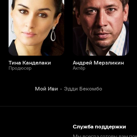
а Канделаки
Андрей Мерзликин
юсер
Актёр
Актёр
Мой Иви
Эдди Бекомбо
Служба поддержки
Мы всегда готовы вам помочь.
Наши операторы онлайн 24/7
Написать в чате
окода
ask.ivi.ru