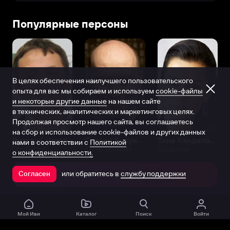
Популярные персоны
В целях обеспечения наилучшего пользовательского
опыта для вас мы собираем и используем
cookie-файлы
и некоторые другие данные
на нашем сайте
в технических, аналитических и маркетинговых целях.
Продолжая просмотр нашего сайта, вы соглашаетесь
на сбор и использование cookie-файлов и других данных
Виталий Шляппо
Сергей Бурунов
Тина Канделаки
нами в соответствии с
Политикой
Продюсер
Актёр дубляжа
Продюсер
о конфиденциальности.
или обратитесь в
службу поддержки
Согласен
Открыть в приложении
Мой Иви
Каталог
Поиск
Войти