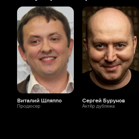
Виталий Шляппо
Сергей Бурунов
Тин
Продюсер
Актёр дубляжа
Прод
О нас
Разделы
О компании
Мой Иви
Вакансии
Фильмы
Программа бета-тестирования
Сериалы
Информация для партнёров
Мультфильмы
Размещение рекламы
Статьи