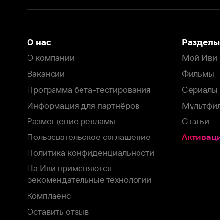
Пользовательское соглашение
Активация пром
Политика конфиденциальности
На Иви применяются
рекомендательные технологии
Комплаенс
Оставить отзыв
Загрузить в
Доступно в
Смотрите на
App Store
Google Play
Smart TV
В целях обеспечения наилучшего пользовательского опыта для ва
аналитических и маркетинговых целях. Продолжая просмотр нашего
©
2026
ООО «Иви.ру»
с
Политикой о конфиденциальности.
HBO ® and related service marks are the property of Home 