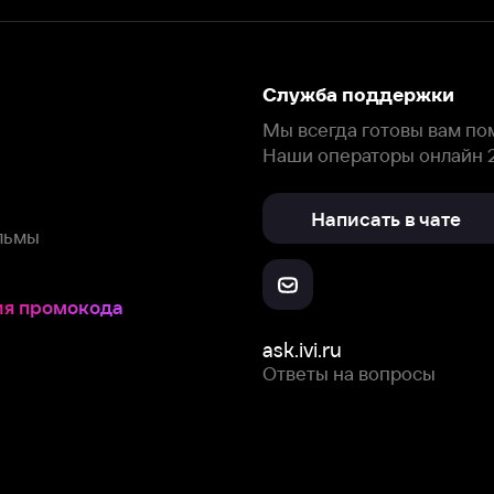
окода
ask.ivi.ru
Ответы на вопросы
Скачайте из
Откройте в
Все устройства
RuStore
AppGallery
с мы собираем и используем
cookie-файлы и некоторые другие да
 сайта, вы соглашаетесь на сбор и использование cookie-файлов 
Box Office, Inc