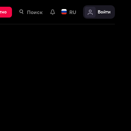
ск
RU
Войти