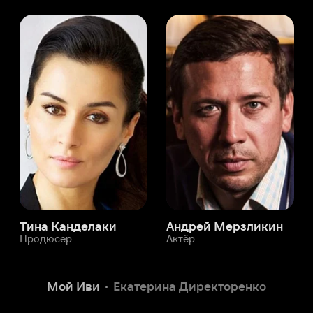
а Канделаки
Андрей Мерзликин
юсер
Актёр
Актёр
Мой Иви
Екатерина Директоренко
Служба поддержки
Мы всегда готовы вам помочь.
Наши операторы онлайн 24/7
Написать в чате