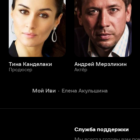
а Канделаки
Андрей Мерзликин
юсер
Актёр
Актёр
Мой Иви
Елена Акульшина
Служба поддержки
Мы всегда готовы вам помочь.
Наши операторы онлайн 24/7
Написать в чате
окода
ask.ivi.ru