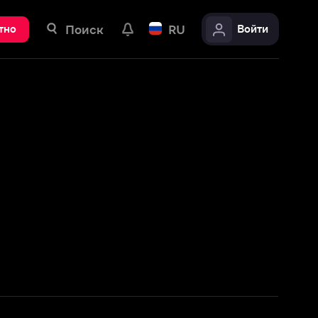
ск
RU
Войти