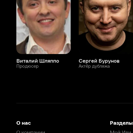
Виталий Шляппо
Сергей Бурунов
Тин
Продюсер
Актёр дубляжа
Прод
О нас
Разделы
О компании
Мой Иви
Вакансии
Фильмы
Программа бета-тестирования
Сериалы
Информация для партнёров
Мультфильмы
Размещение рекламы
Статьи
Пользовательское соглашение
Активация пром
Политика конфиденциальности