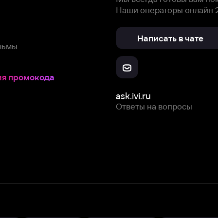
Ответы на вопросы
Скачайте из
Откройте в
Все устройства
RuStore
AppGallery
с мы собираем и используем
cookie-файлы и некоторые другие да
 сайта, вы соглашаетесь на сбор и использование cookie-файлов 
Box Office, Inc