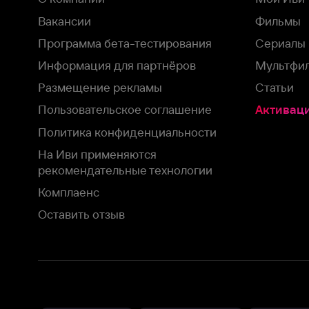
На Иви применяются
рекомендательные технологии
Комплаенс
Оставить отзыв
Загрузить в
Доступно в
Смотрите на
App Store
Google Play
Smart TV
В целях обеспечения наилучшего пользовательского опыта для ва
аналитических и маркетинговых целях. Продолжая просмотр нашего
©
2026
ООО «Иви.ру»
с
Политикой о конфиденциальности.
HBO ® and related service marks are the property of Home 
или обратитесь в
службу поддержки
Согласен