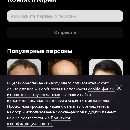
Расскажите первым о персоне
Отправить
Популярные персоны
В целях обеспечения наилучшего пользовательского
опыта для вас мы собираем и используем
cookie-файлы
и некоторые другие данные
на нашем сайте
в технических, аналитических и маркетинговых целях.
Продолжая просмотр нашего сайта, вы соглашаетесь
на сбор и использование cookie-файлов и других данных
Виталий Шляппо
Сергей Бурунов
Тина Канделаки
нами в соответствии с
Политикой
Продюсер
Актёр дубляжа
Продюсер
о конфиденциальности.