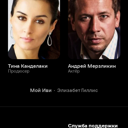
а Канделаки
Андрей Мерзликин
юсер
Актёр
Актёр
Мой Иви
Элизабет Гиллис
Служба поддержки
Мы всегда готовы вам помочь.
Наши операторы онлайн 24/7
Написать в чате
окода
ask.ivi.ru
Ответы на вопросы