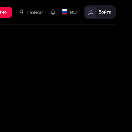
ск
RU
Войти