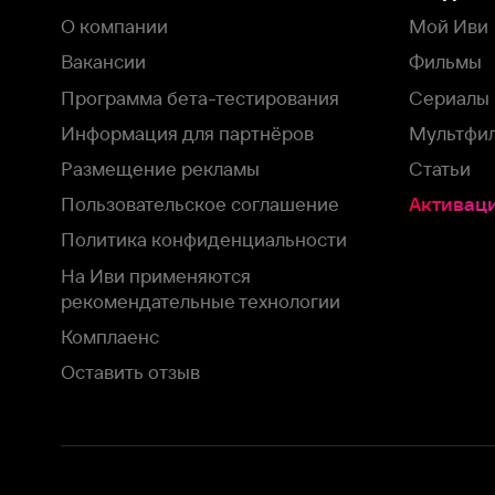
рекомендательные технологии
Комплаенс
Оставить отзыв
Загрузить в
Доступно в
Смотрите на
App Store
Google Play
Smart TV
В целях обеспечения наилучшего пользовательского опыта для ва
аналитических и маркетинговых целях. Продолжая просмотр нашего
©
2026
ООО «Иви.ру»
с
Политикой о конфиденциальности.
HBO ® and related service marks are the property of Home 
или обратитесь в
службу поддержки
Согласен