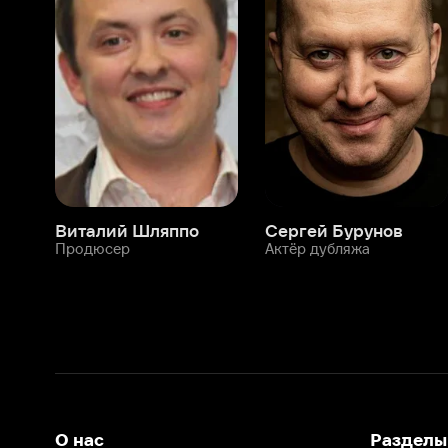
Виталий Шляппо
Сергей Бурунов
Тин
Продюсер
Актёр дубляжа
Прод
О нас
Разделы
О компании
Мой Иви
Вакансии
Фильмы
Программа бета-тестирования
Сериалы
Информация для партнёров
Мультфильмы
Размещение рекламы
Статьи
Пользовательское соглашение
Активация пром
Политика конфиденциальности
На Иви применяются