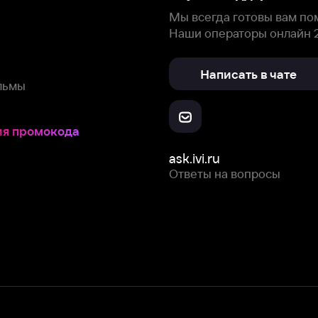
Скачайте из
Откройте в
Все устройства
RuStore
AppGallery
с мы собираем и используем
cookie-файлы и некоторые другие да
 сайта, вы соглашаетесь на сбор и использование cookie-файлов 
Box Office, Inc