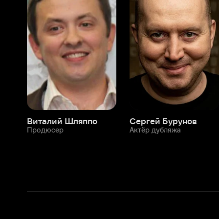
Виталий Шляппо
Сергей Бурунов
Тин
Продюсер
Актёр дубляжа
Прод
О нас
Разделы
О компании
Мой Иви
Вакансии
Фильмы
Программа бета-тестирования
Сериалы
Информация для партнёров
Мультфильмы
Размещение рекламы
Статьи