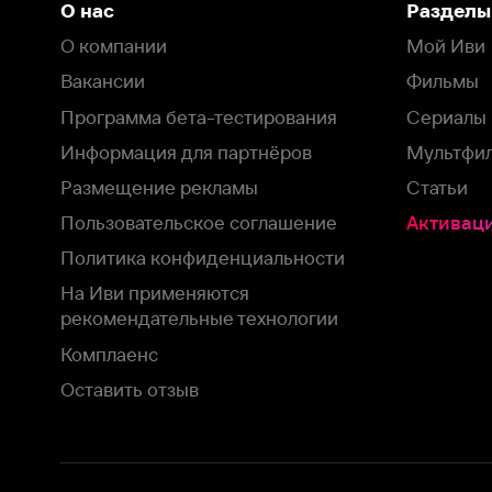
Пользовательское соглашение
Активация пром
Политика конфиденциальности
На Иви применяются
рекомендательные технологии
Комплаенс
Оставить отзыв
Загрузить в
Доступно в
Смотрите на
App Store
Google Play
Smart TV
В целях обеспечения наилучшего пользовательского опыта для ва
аналитических и маркетинговых целях. Продолжая просмотр нашего
©
2026
ООО «Иви.ру»
с
Политикой о конфиденциальности.
HBO ® and related service marks are the property of Home 