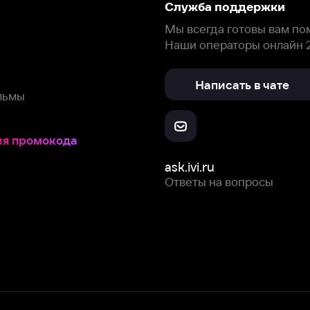
окода
ask.ivi.ru
Ответы на вопросы
Скачайте из
Откройте в
Все устройства
RuStore
AppGallery
с мы собираем и используем
cookie-файлы и некоторые другие да
 сайта, вы соглашаетесь на сбор и использование cookie-файлов 
Box Office, Inc