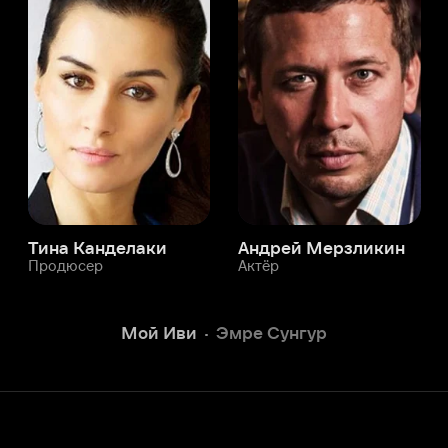
а Канделаки
Андрей Мерзликин
юсер
Актёр
Актёр
Мой Иви
Эмре Сунгур
Служба поддержки
Мы всегда готовы вам помочь.
Наши операторы онлайн 24/7
Написать в чате