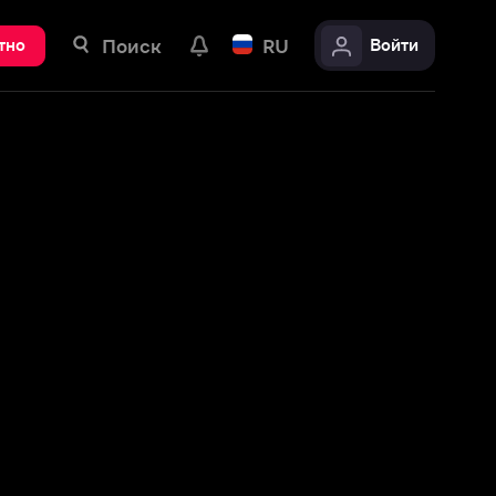
ск
RU
Войти