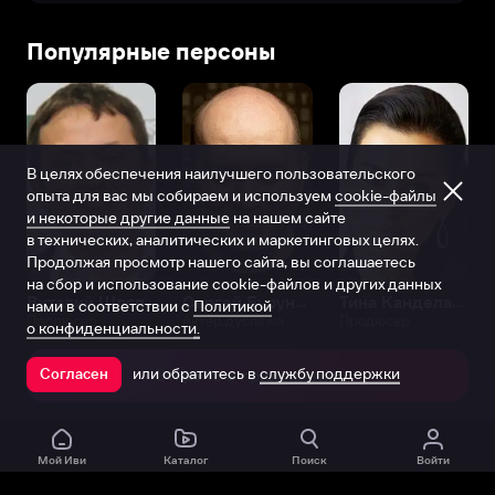
Популярные персоны
В целях обеспечения наилучшего пользовательского
опыта для вас мы собираем и используем
cookie-файлы
и некоторые другие данные
на нашем сайте
в технических, аналитических и маркетинговых целях.
Продолжая просмотр нашего сайта, вы соглашаетесь
на сбор и использование cookie-файлов и других данных
Виталий Шляппо
Сергей Бурунов
Тина Канделаки
нами в соответствии с
Политикой
Продюсер
Актёр дубляжа
Продюсер
о конфиденциальности.
или обратитесь в
службу поддержки
Согласен
Открыть в приложении
Мой Иви
Каталог
Поиск
Войти