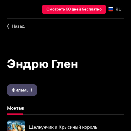
RU
Смотреть 60 дней бесплатно
Назад
Эндрю Глен
Фильмы 1
Монтаж
Щелкунчик и Крысиный король