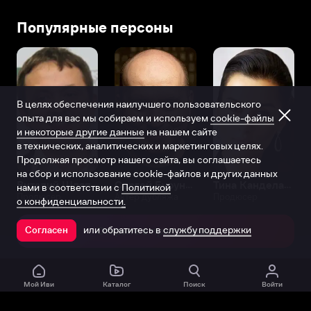
Популярные персоны
В целях обеспечения наилучшего пользовательского
опыта для вас мы собираем и используем
cookie-файлы
и некоторые другие данные
на нашем сайте
в технических, аналитических и маркетинговых целях.
Продолжая просмотр нашего сайта, вы соглашаетесь
на сбор и использование cookie-файлов и других данных
Виталий Шляппо
Сергей Бурунов
Тина Канделаки
нами в соответствии с
Политикой
Продюсер
Актёр дубляжа
Продюсер
о конфиденциальности.
или обратитесь в
службу поддержки
Согласен
Открыть в приложении
Мой Иви
Каталог
Поиск
Войти