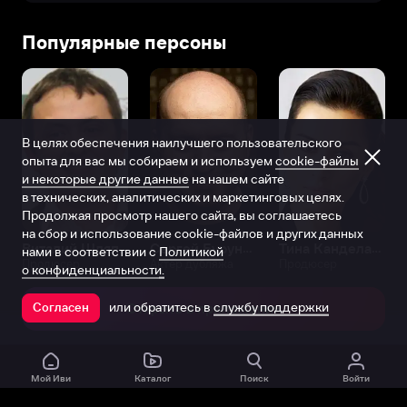
Популярные персоны
В целях обеспечения наилучшего пользовательского
опыта для вас мы собираем и используем
cookie-файлы
и некоторые другие данные
на нашем сайте
в технических, аналитических и маркетинговых целях.
Продолжая просмотр нашего сайта, вы соглашаетесь
на сбор и использование cookie-файлов и других данных
Виталий Шляппо
Сергей Бурунов
Тина Канделаки
нами в соответствии с
Политикой
Продюсер
Актёр дубляжа
Продюсер
о конфиденциальности.
или обратитесь в
службу поддержки
Согласен
Открыть в приложении
Мой Иви
Каталог
Поиск
Войти