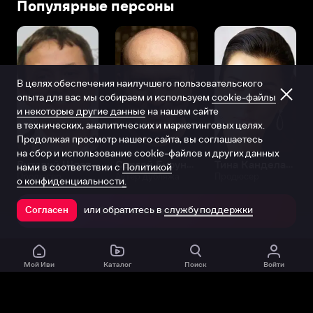
Популярные персоны
В целях обеспечения наилучшего пользовательского
опыта для вас мы собираем и используем
cookie-файлы
и некоторые другие данные
на нашем сайте
в технических, аналитических и маркетинговых целях.
Продолжая просмотр нашего сайта, вы соглашаетесь
на сбор и использование cookie-файлов и других данных
Виталий Шляппо
Сергей Бурунов
Тина Канделаки
нами в соответствии с
Политикой
Продюсер
Актёр дубляжа
Продюсер
о конфиденциальности.
или обратитесь в
службу поддержки
Согласен
Открыть в приложении
Мой Иви
Каталог
Поиск
Войти