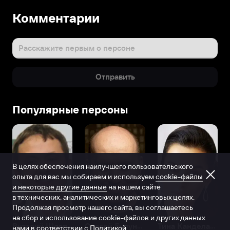
Комментарии
Расскажите первым о персоне
Отправить
Популярные персоны
В целях обеспечения наилучшего пользовательского
опыта для вас мы собираем и используем
cookie-файлы
и некоторые другие данные
на нашем сайте
в технических, аналитических и маркетинговых целях.
Продолжая просмотр нашего сайта, вы соглашаетесь
на сбор и использование cookie-файлов и других данных
Виталий Шляппо
Сергей Бурунов
Тина Канделаки
нами в соответствии с
Политикой