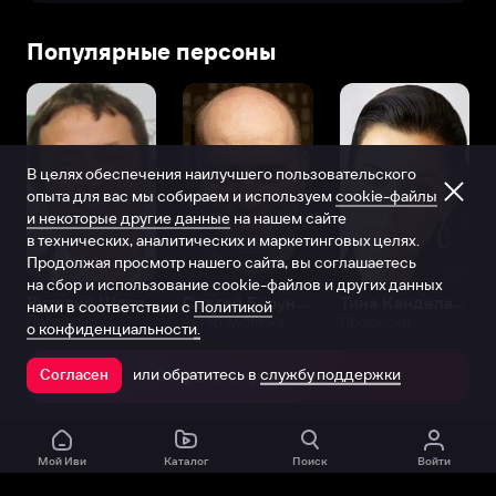
Популярные персоны
В целях обеспечения наилучшего пользовательского
опыта для вас мы собираем и используем
cookie-файлы
и некоторые другие данные
на нашем сайте
в технических, аналитических и маркетинговых целях.
Продолжая просмотр нашего сайта, вы соглашаетесь
на сбор и использование cookie-файлов и других данных
Виталий Шляппо
Сергей Бурунов
Тина Канделаки
нами в соответствии с
Политикой
Продюсер
Актёр дубляжа
Продюсер
о конфиденциальности.
или обратитесь в
службу поддержки
Согласен
Открыть в приложении
Мой Иви
Каталог
Поиск
Войти