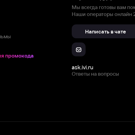
Скачайте из
Откройте в
Все устройства
RuStore
AppGallery
с мы собираем и используем
cookie-файлы и некоторые другие да
 сайта, вы соглашаетесь на сбор и использование cookie-файлов 
Box Office, Inc