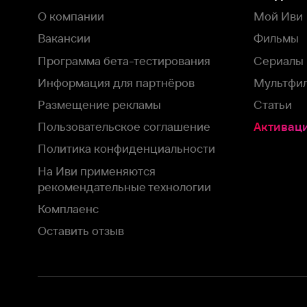
рекомендательные технологии
Комплаенс
Оставить отзыв
Загрузить в
Доступно в
Смотрите на
App Store
Google Play
Smart TV
В целях обеспечения наилучшего пользовательского опыта для ва
аналитических и маркетинговых целях. Продолжая просмотр нашего
©
2026
ООО «Иви.ру»
с
Политикой о конфиденциальности.
HBO ® and related service marks are the property of Home 
или обратитесь в
службу поддержки
Согласен