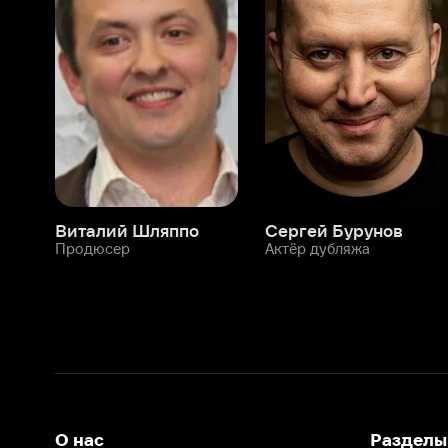
Виталий Шляппо
Сергей Бурунов
Тин
Продюсер
Актёр дубляжа
Прод
О нас
Разделы
О компании
Мой Иви
Вакансии
Фильмы
Программа бета-тестирования
Сериалы
Информация для партнёров
Мультфильмы
Размещение рекламы
Статьи
Пользовательское соглашение
Активация пром
Политика конфиденциальности
На Иви применяются