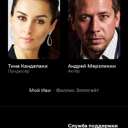
а Канделаки
Андрей Мерзликин
юсер
Актёр
Актёр
Мой Иви
Филлис Эпплгейт
Служба поддержки
Мы всегда готовы вам помочь.
Наши операторы онлайн 24/7
Написать в чате
окода
ask.ivi.ru
Ответы на вопросы