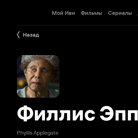
Мой Иви
Фильмы
Сериалы
Детям
Назад
Филлис Эппл
Phyllis Applegate