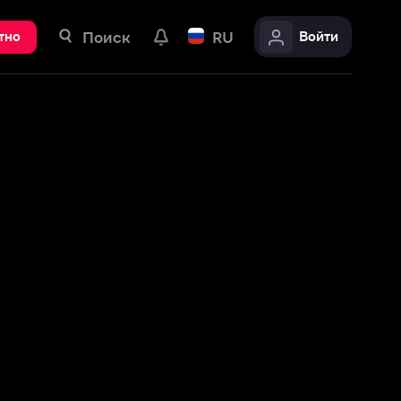
ск
RU
Войти