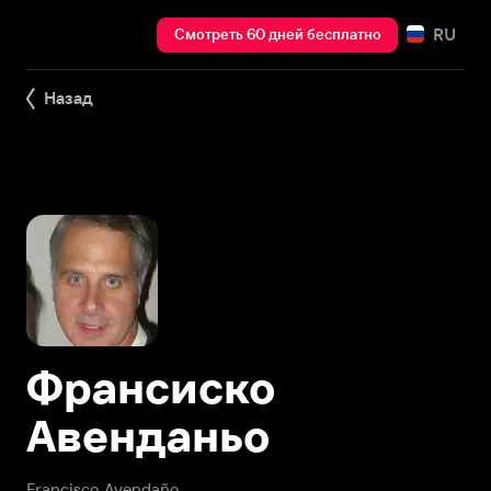
RU
Смотреть 60 дней бесплатно
Назад
Франсиско
Авенданьо
Francisco Avendaño