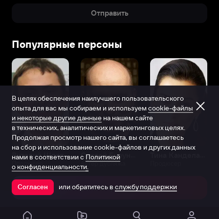
Отправить
Популярные персоны
В целях обеспечения наилучшего пользовательского
опыта для вас мы собираем и используем
cookie-файлы
и некоторые другие данные
на нашем сайте
в технических, аналитических и маркетинговых целях.
Продолжая просмотр нашего сайта, вы соглашаетесь
на сбор и использование cookie-файлов и других данных
Виталий Шляппо
Сергей Бурунов
Тина Канделаки
нами в соответствии с
Политикой
Продюсер
Актёр дубляжа
Продюсер
о конфиденциальности.
или обратитесь в
службу поддержки
Согласен
Открыть в приложении