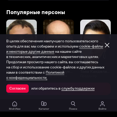
Популярные персоны
В целях обеспечения наилучшего пользовательского
опыта для вас мы собираем и используем
cookie-файлы
и некоторые другие данные
на нашем сайте
в технических, аналитических и маркетинговых целях.
Продолжая просмотр нашего сайта, вы соглашаетесь
на сбор и использование cookie-файлов и других данных
Виталий Шляппо
Сергей Бурунов
Тина Канделаки
нами в соответствии с
Политикой
Продюсер
Актёр дубляжа
Продюсер
о конфиденциальности.
или обратитесь в
службу поддержки
Согласен
Открыть в приложении
Мой Иви
Каталог
Поиск
Войти