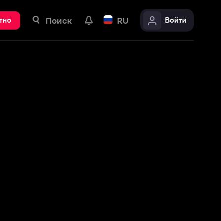
ск
RU
Войти