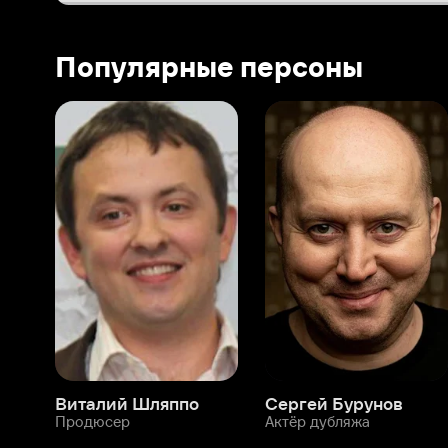
Виталий Шляппо
Сергей Бурунов
Тин
Продюсер
Актёр дубляжа
Прод
О нас
Разделы
О компании
Мой Иви