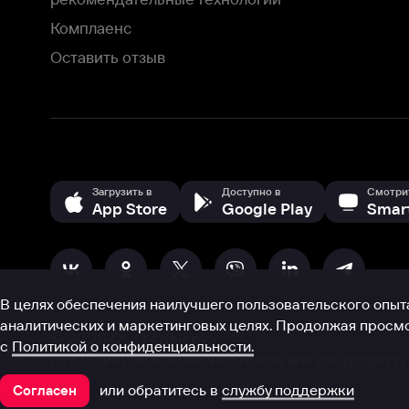
В целях обеспечения наилучшего пользовательского опыта для ва
аналитических и маркетинговых целях. Продолжая просмотр нашего
©
2026
ООО «Иви.ру»
с
Политикой о конфиденциальности.
HBO ® and related service marks are the property of Home 
или обратитесь в
службу поддержки
Согласен