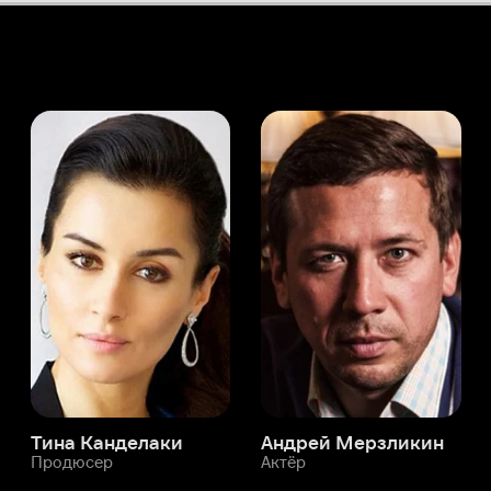
а Канделаки
Андрей Мерзликин
юсер
Актёр
Актёр
Мой Иви
Фрэнк Ликари
Служба поддержки
Мы всегда готовы вам помочь.