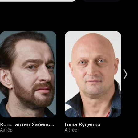
Константин Хабенский
Гоша Куценко
Фёдор Бондарчук
П
Актёр
Актёр
Ак