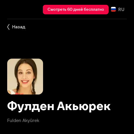
RU
Смотреть 60 дней бесплатно
Назад
Фулден Акьюрек
Fulden Akyürek