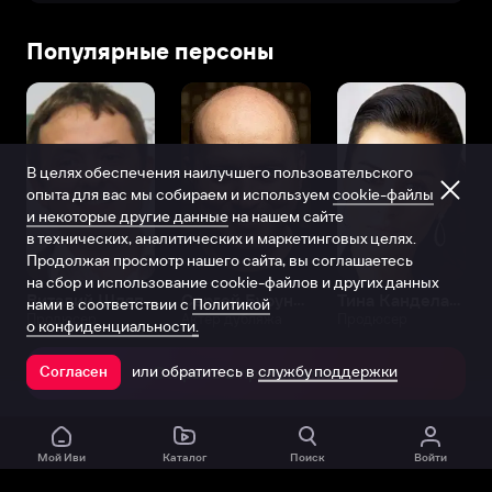
Популярные персоны
В целях обеспечения наилучшего пользовательского
опыта для вас мы собираем и используем
cookie-файлы
и некоторые другие данные
на нашем сайте
в технических, аналитических и маркетинговых целях.
Продолжая просмотр нашего сайта, вы соглашаетесь
на сбор и использование cookie-файлов и других данных
Виталий Шляппо
Сергей Бурунов
Тина Канделаки
нами в соответствии с
Политикой
Продюсер
Актёр дубляжа
Продюсер
о конфиденциальности.
или обратитесь в
службу поддержки
Согласен
Открыть в приложении
Мой Иви
Каталог
Поиск
Войти