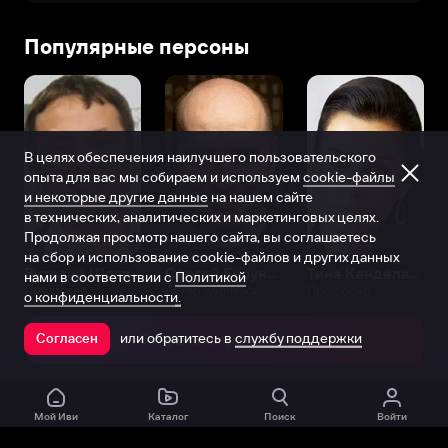
Популярные персоны
В целях обеспечения наилучшего пользовательского
опыта для вас мы собираем и используем
cookie-файлы
и некоторые другие данные
на нашем сайте
в технических, аналитических и маркетинговых целях.
Продолжая просмотр нашего сайта, вы соглашаетесь
на сбор и использование cookie-файлов и других данных
Виталий Шляппо
Сергей Бурунов
Тина Канделаки
нами в соответствии с
Политикой
Продюсер
Актёр дубляжа
Продюсер
о конфиденциальности.
или обратитесь в
службу поддержки
Согласен
Открыть в приложении
Мой Иви
Каталог
Поиск
Войти