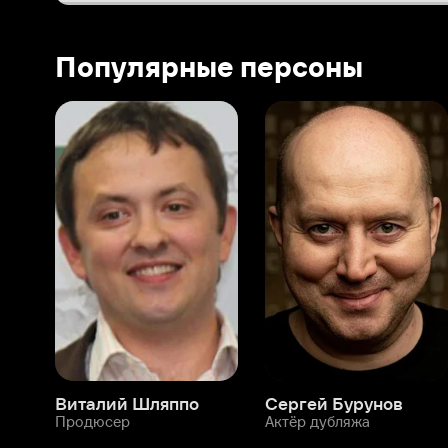
Виталий Шляппо
Сергей Бурунов
Тин
Продюсер
Актёр дубляжа
Прод
О нас
Разделы
О компании
Мой Иви