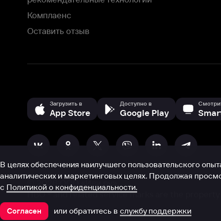
В целях обеспечения наилучшего пользовательского опыта для ва
аналитических и маркетинговых целях. Продолжая просмотр нашего
©
2026
ООО «Иви.ру»
с
Политикой о конфиденциальности.
HBO ® and related service marks are the property of Home 
или обратитесь в
службу поддержки
Согласен