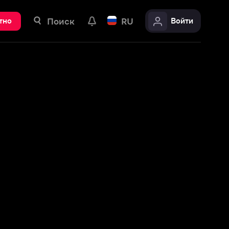
ск
RU
Войти