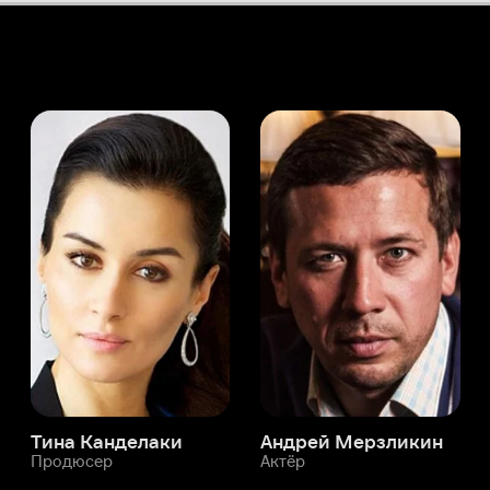
а Канделаки
Андрей Мерзликин
юсер
Актёр
Актёр
Мой Иви
Гэвин Уайт
Служба поддержки
Мы всегда готовы вам помочь.