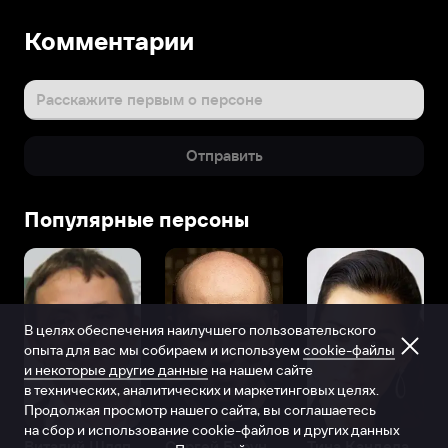
Комментарии
Расскажите первым о персоне
Отправить
Популярные персоны
В целях обеспечения наилучшего пользовательского
опыта для вас мы собираем и используем
cookie-файлы
и некоторые другие данные
на нашем сайте
в технических, аналитических и маркетинговых целях.
Продолжая просмотр нашего сайта, вы соглашаетесь
на сбор и использование cookie-файлов и других данных
Виталий Шляппо
Сергей Бурунов
Тина Канделаки