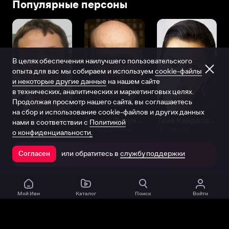
Популярные персоны
В целях обеспечения наилучшего пользовательского
опыта для вас мы собираем и используем
cookie-файлы
и некоторые другие данные
на нашем сайте
в технических, аналитических и маркетинговых целях.
Продолжая просмотр нашего сайта, вы соглашаетесь
на сбор и использование cookie-файлов и других данных
Виталий Шляппо
Сергей Бурунов
Тина Канделаки
нами в соответствии с
Политикой
Продюсер
Актёр дубляжа
Продюсер
о конфиденциальности.
или обратитесь в
службу поддержки
Согласен
Открыть в приложении
Мой Иви
Каталог
Поиск
Войти