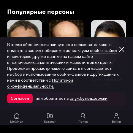
Популярные персоны
В целях обеспечения наилучшего пользовательского
опыта для вас мы собираем и используем
cookie-файлы
и некоторые другие данные
на нашем сайте
в технических, аналитических и маркетинговых целях.
Продолжая просмотр нашего сайта, вы соглашаетесь
на сбор и использование cookie-файлов и других данных
Виталий Шляппо
Сергей Бурунов
Тина Канделаки
нами в соответствии с
Политикой
Продюсер
Актёр дубляжа
Продюсер
о конфиденциальности.
или обратитесь в
службу поддержки
Согласен
Открыть в приложении
Мой Иви
Каталог
Поиск
Войти