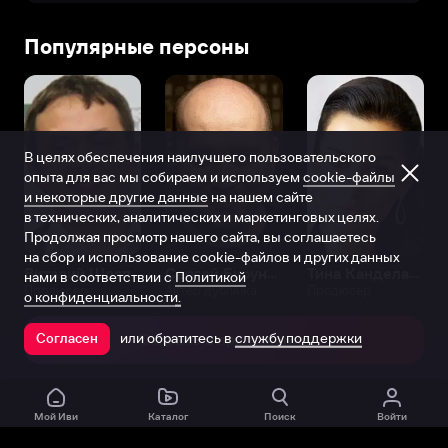
Популярные персоны
В целях обеспечения наилучшего пользовательского
опыта для вас мы собираем и используем
cookie-файлы
и некоторые другие данные
на нашем сайте
в технических, аналитических и маркетинговых целях.
Продолжая просмотр нашего сайта, вы соглашаетесь
на сбор и использование cookie-файлов и других данных
Виталий Шляппо
Сергей Бурунов
Тина Канделаки
нами в соответствии с
Политикой
Продюсер
Актёр дубляжа
Продюсер
о конфиденциальности.
или обратитесь в
службу поддержки
Согласен
Открыть в приложении
Мой Иви
Каталог
Поиск
Войти