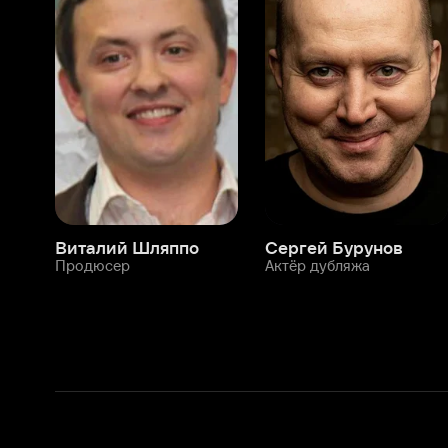
Виталий Шляппо
Сергей Бурунов
Тин
Продюсер
Актёр дубляжа
Прод
О нас
Разделы
О компании
Мой Иви
Вакансии
Фильмы
Программа бета-тестирования
Сериалы
Информация для партнёров
Мультфильмы
Размещение рекламы
Статьи