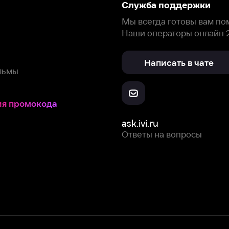
окода
ask.ivi.ru
Ответы на вопросы
Скачайте из
Откройте в
Все устройства
RuStore
AppGallery
с мы собираем и используем
cookie-файлы и некоторые другие да
 сайта, вы соглашаетесь на сбор и использование cookie-файлов 
Box Office, Inc