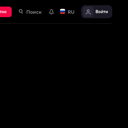
ск
RU
Войти