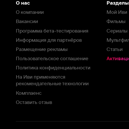
Пользовательское соглашение
Активация пром
Политика конфиденциальности
На Иви применяются
рекомендательные технологии
Комплаенс
Оставить отзыв
Загрузить в
Доступно в
Смотрите на
App Store
Google Play
Smart TV
В целях обеспечения наилучшего пользовательского опыта для ва
аналитических и маркетинговых целях. Продолжая просмотр нашего
©
2026
ООО «Иви.ру»
с
Политикой о конфиденциальности.
HBO ® and related service marks are the property of Home 