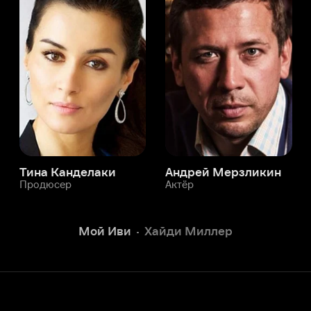
а Канделаки
Андрей Мерзликин
юсер
Актёр
Актёр
Мой Иви
Хайди Миллер
Служба поддержки
Мы всегда готовы вам помочь.
Наши операторы онлайн 24/7
Написать в чате