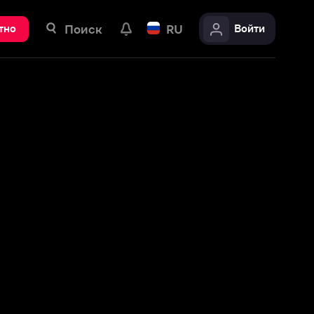
ск
RU
Войти