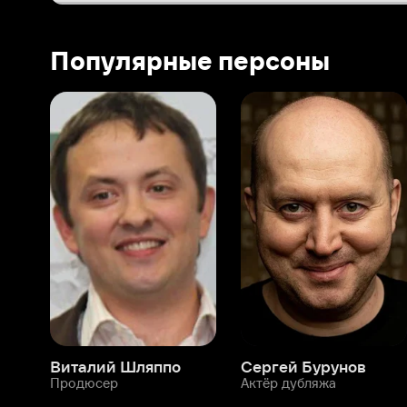
Виталий Шляппо
Сергей Бурунов
Тин
Продюсер
Актёр дубляжа
Прод
О нас
Разделы
О компании
Мой Иви