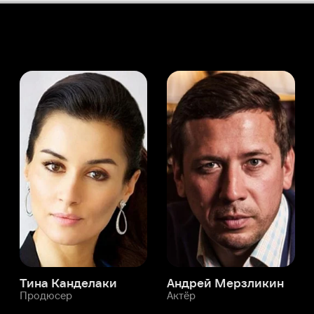
а Канделаки
Андрей Мерзликин
юсер
Актёр
Актёр
Мой Иви
Хайнц Тим
Служба поддержки
Мы всегда готовы вам помочь.