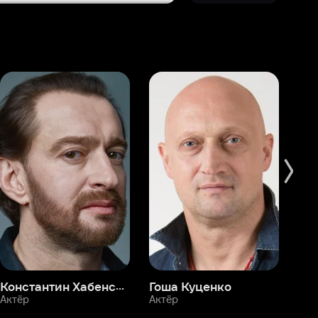
Константин Хабенский
Гоша Куценко
Фёдор Бондарчук
П
Актёр
Актёр
Ак