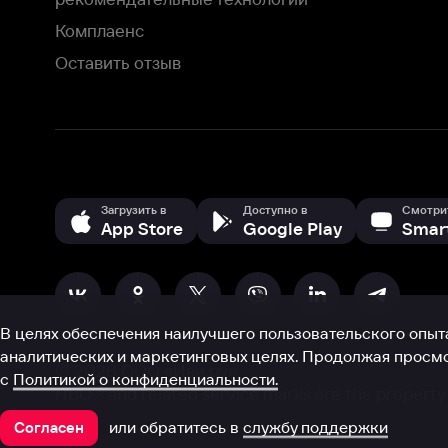
В целях обеспечения наилучшего пользовательского опыта для ва
аналитических и маркетинговых целях. Продолжая просмотр нашего
©
2026
ООО «Иви.ру»
с
Политикой о конфиденциальности.
HBO ® and related service marks are the property of Home 
или обратитесь в
службу поддержки
Согласен