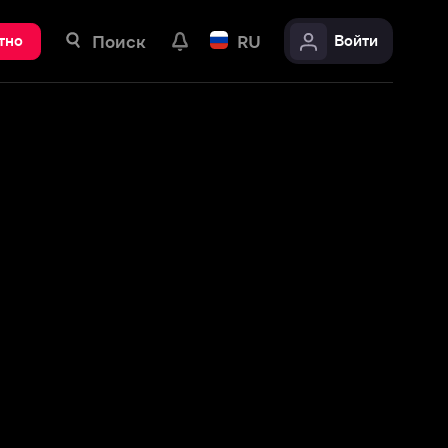
ск
RU
Войти