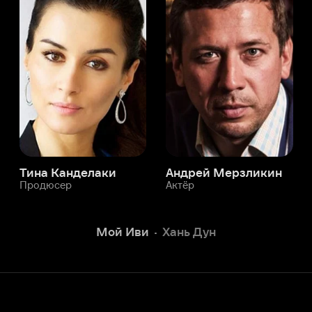
а Канделаки
Андрей Мерзликин
юсер
Актёр
Актёр
Мой Иви
Хань Дун
Служба поддержки
Мы всегда готовы вам помочь.
Наши операторы онлайн 24/7
Написать в чате