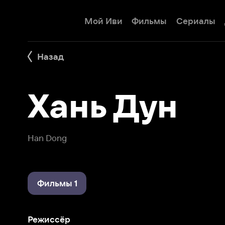
Мой Иви
Фильмы
Сериалы
Детям
Назад
Хань Дун
Han Dong
Фильмы 1
Режиссёр
Из-за тебя бьётся моё сердце