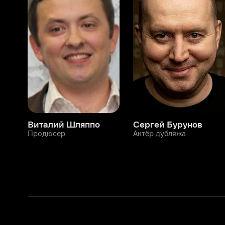
Виталий Шляппо
Сергей Бурунов
Тин
Продюсер
Актёр дубляжа
Прод
О нас
Разделы
О компании
Мой Иви
Вакансии
Фильмы
Программа бета-тестирования
Сериалы
Информация для партнёров
Мультфильмы
Размещение рекламы
Статьи