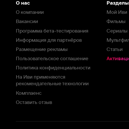
Пользовательское соглашение
Активация пром
Политика конфиденциальности
На Иви применяются
рекомендательные технологии
Комплаенс
Оставить отзыв
Загрузить в
Доступно в
Смотрите на
App Store
Google Play
Smart TV
В целях обеспечения наилучшего пользовательского опыта для ва
аналитических и маркетинговых целях. Продолжая просмотр нашего
©
2026
ООО «Иви.ру»
с
Политикой о конфиденциальности.
HBO ® and related service marks are the property of Home 