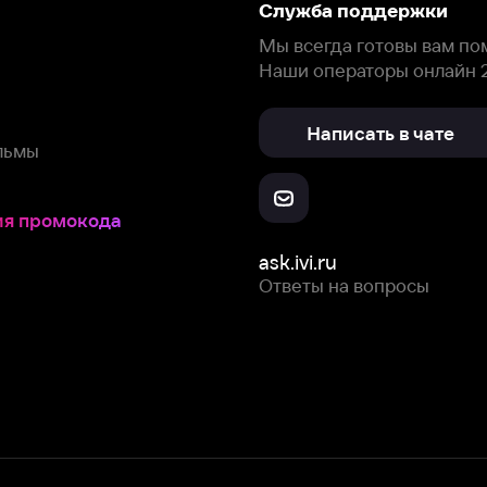
окода
ask.ivi.ru
Ответы на вопросы
Скачайте из
Откройте в
Все устройства
RuStore
AppGallery
с мы собираем и используем
cookie-файлы и некоторые другие да
 сайта, вы соглашаетесь на сбор и использование cookie-файлов 
Box Office, Inc