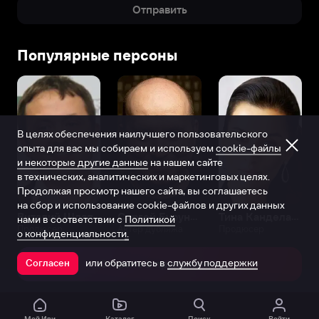
Отправить
Популярные персоны
В целях обеспечения наилучшего пользовательского
опыта для вас мы собираем и используем
cookie-файлы
и некоторые другие данные
на нашем сайте
в технических, аналитических и маркетинговых целях.
Продолжая просмотр нашего сайта, вы соглашаетесь
на сбор и использование cookie-файлов и других данных
Виталий Шляппо
Сергей Бурунов
Тина Канделаки
нами в соответствии с
Политикой
Продюсер
Актёр дубляжа
Продюсер
о конфиденциальности.
или обратитесь в
службу поддержки
Согласен
Открыть в приложении
Мой Иви
Каталог
Поиск
Войти