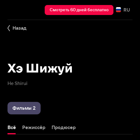
RU
Смотреть 60 дней бесплатно
Назад
Хэ Шижуй
He Shirui
Фильмы 2
Всё
Режиссёр
Продюсер