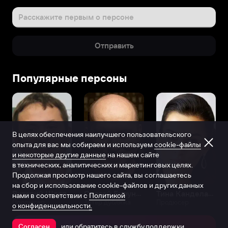
Расскажите первым о персоне
Отправить
Популярные персоны
В целях обеспечения наилучшего пользовательского
опыта для вас мы собираем и используем
cookie-файлы
и некоторые другие данные
на нашем сайте
в технических, аналитических и маркетинговых целях.
Продолжая просмотр нашего сайта, вы соглашаетесь
на сбор и использование cookie-файлов и других данных
Виталий Шляппо
Сергей Бурунов
Тина Канделаки
нами в соответствии с
Политикой
Продюсер
Актёр дубляжа
Продюсер
о конфиденциальности.
или обратитесь в
службу поддержки
Согласен
Открыть в приложении