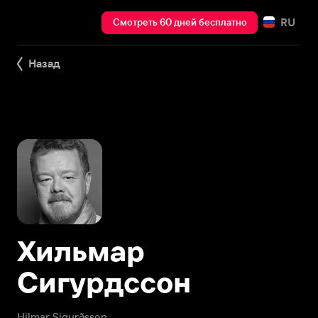
RU
Смотреть 60 дней бесплатно
Назад
Хильмар
Сигурдссон
Hilmar Sigurðsson