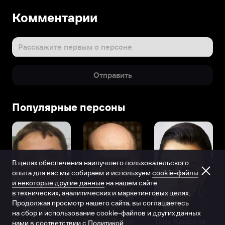
Комментарии
Расскажите первым о персоне
Отправить
Популярные персоны
В целях обеспечения наилучшего пользовательского
опыта для вас мы собираем и используем
cookie-файлы
и некоторые другие данные
на нашем сайте
в технических, аналитических и маркетинговых целях.
Продолжая просмотр нашего сайта, вы соглашаетесь
на сбор и использование cookie-файлов и других данных
Виталий Шляппо
Сергей Бурунов
Тина Канделаки
нами в соответствии с
Политикой