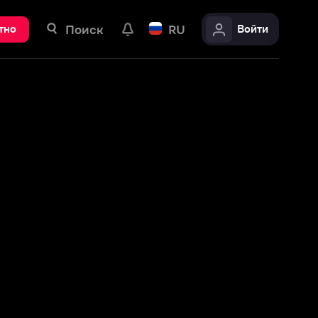
ск
RU
Войти