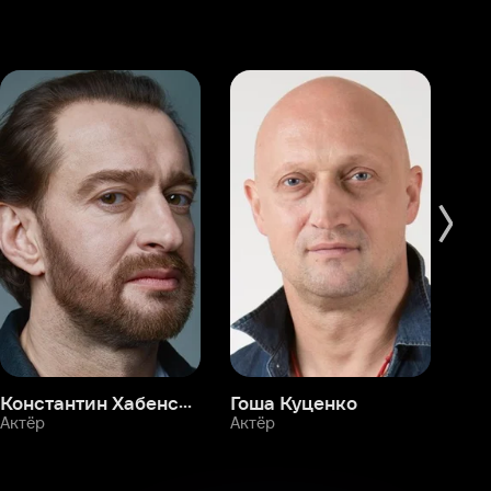
Константин Хабенский
Гоша Куценко
Фёдор Бондарчук
П
Актёр
Актёр
Ак