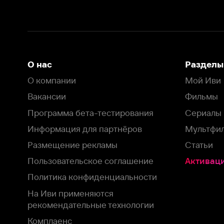
Размещение рекламы
Статьи
Пользовательское соглашение
Активация пром
Политика конфиденциальности
На Иви применяются
рекомендательные технологии
Комплаенс
Оставить отзыв
Загрузить в
Доступно в
Смотрите на
App Store
Google Play
Smart TV
В целях обеспечения наилучшего пользовательского опыта для ва
аналитических и маркетинговых целях. Продолжая просмотр нашего
©
2026
ООО «Иви.ру»