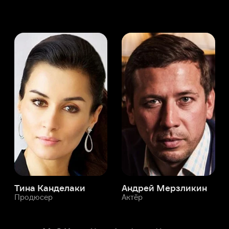
а Канделаки
Андрей Мерзликин
юсер
Актёр
Актёр
Мой Иви
Хосе Альберто Кастро
Служба поддержки
Мы всегда готовы вам помочь.
Наши операторы онлайн 24/7
Написать в чате