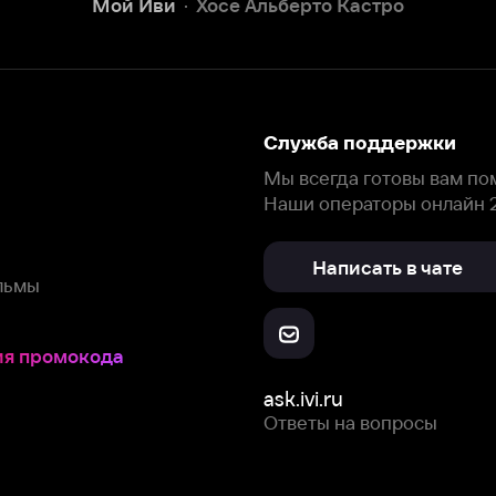
окода
ask.ivi.ru
Ответы на вопросы
Скачайте из
Откройте в
Все устройства
RuStore
AppGallery
с мы собираем и используем
cookie-файлы и некоторые другие да
 сайта, вы соглашаетесь на сбор и использование cookie-файлов 