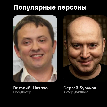
Виталий Шляппо
Сергей Бурунов
Тин
Продюсер
Актёр дубляжа
Прод
О нас
Разделы
О компании
Мой Иви
Вакансии
Фильмы
Программа бета-тестирования
Сериалы
Информация для партнёров
Мультфильмы