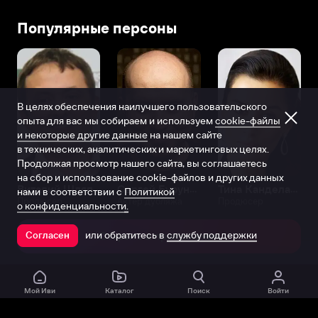
Популярные персоны
В целях обеспечения наилучшего пользовательского
опыта для вас мы собираем и используем
cookie-файлы
и некоторые другие данные
на нашем сайте
в технических, аналитических и маркетинговых целях.
Продолжая просмотр нашего сайта, вы соглашаетесь
на сбор и использование cookie-файлов и других данных
Виталий Шляппо
Сергей Бурунов
Тина Канделаки
нами в соответствии с
Политикой
Продюсер
Актёр дубляжа
Продюсер
о конфиденциальности.
или обратитесь в
службу поддержки
Согласен
Открыть в приложении
Мой Иви
Каталог
Поиск
Войти