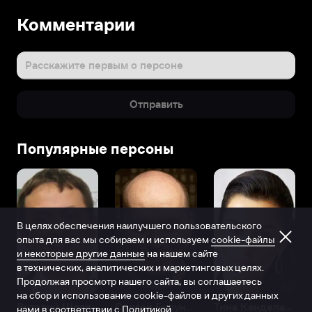
Комментарии
Расскажите первым о персоне
Отправить
Популярные персоны
В целях обеспечения наилучшего пользовательского
опыта для вас мы собираем и используем
cookie-файлы
и некоторые другие данные
на нашем сайте
в технических, аналитических и маркетинговых целях.
Продолжая просмотр нашего сайта, вы соглашаетесь
на сбор и использование cookie-файлов и других данных
Виталий Шляппо
Сергей Бурунов
Тина Канделаки
нами в соответствии с
Политикой