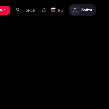
ск
RU
Войти