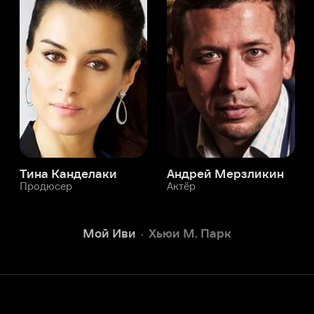
а Канделаки
Андрей Мерзликин
юсер
Актёр
Актёр
Мой Иви
Хьюи М. Парк
Служба поддержки
Мы всегда готовы вам помочь.
Наши операторы онлайн 24/7
Написать в чате