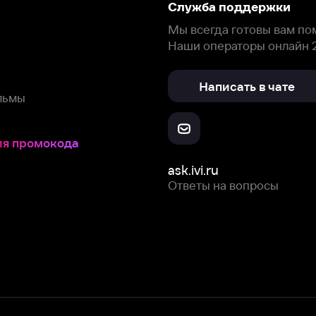
окода
ask.ivi.ru
Ответы на вопросы
Скачайте из
Откройте в
Все устройства
RuStore
AppGallery
с мы собираем и используем
cookie-файлы и некоторые другие да
 сайта, вы соглашаетесь на сбор и использование cookie-файлов 
Box Office, Inc