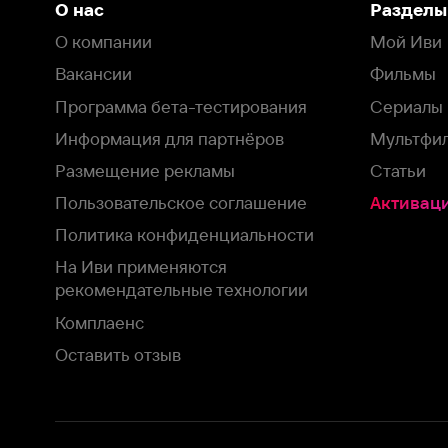
Пользовательское соглашение
Активация пром
Политика конфиденциальности
На Иви применяются
рекомендательные технологии
Комплаенс
Оставить отзыв
Загрузить в
Доступно в
Смотрите на
App Store
Google Play
Smart TV
В целях обеспечения наилучшего пользовательского опыта для ва
аналитических и маркетинговых целях. Продолжая просмотр нашего
©
2026
ООО «Иви.ру»
с
Политикой о конфиденциальности.
HBO ® and related service marks are the property of Home 