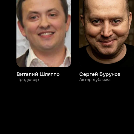
Виталий Шляппо
Сергей Бурунов
Тин
Продюсер
Актёр дубляжа
Прод
О нас
Разделы
О компании
Мой Иви
Вакансии
Фильмы
Программа бета-тестирования
Сериалы
Информация для партнёров
Мультфильмы
Размещение рекламы
Статьи