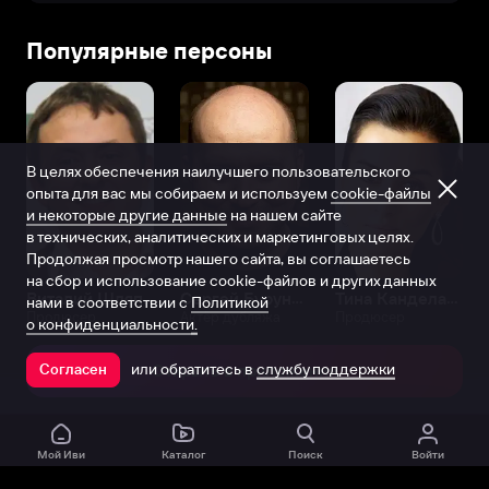
Популярные персоны
В целях обеспечения наилучшего пользовательского
опыта для вас мы собираем и используем
cookie-файлы
и некоторые другие данные
на нашем сайте
в технических, аналитических и маркетинговых целях.
Продолжая просмотр нашего сайта, вы соглашаетесь
на сбор и использование cookie-файлов и других данных
Виталий Шляппо
Сергей Бурунов
Тина Канделаки
нами в соответствии с
Политикой
Продюсер
Актёр дубляжа
Продюсер
о конфиденциальности.
или обратитесь в
службу поддержки
Согласен
Открыть в приложении
Мой Иви
Каталог
Поиск
Войти