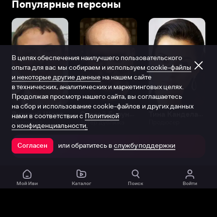
Популярные персоны
В целях обеспечения наилучшего пользовательского
опыта для вас мы собираем и используем
cookie-файлы
и некоторые другие данные
на нашем сайте
в технических, аналитических и маркетинговых целях.
Продолжая просмотр нашего сайта, вы соглашаетесь
на сбор и использование cookie-файлов и других данных
Виталий Шляппо
Сергей Бурунов
Тина Канделаки
нами в соответствии с
Политикой
Продюсер
Актёр дубляжа
Продюсер
о конфиденциальности.
или обратитесь в
службу поддержки
Согласен
Открыть в приложении
Мой Иви
Каталог
Поиск
Войти