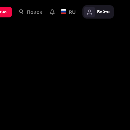
ск
RU
Войти