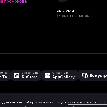
Скачайте из
Откройте в
Все устройства
RuStore
AppGallery
с мы собираем и используем
cookie-файлы и некоторые другие да
 сайта, вы соглашаетесь на сбор и использование cookie-файлов 
Box Office, Inc