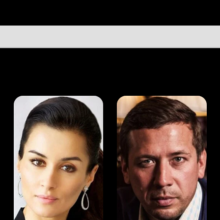
а Канделаки
Андрей Мерзликин
юсер
Актёр
Актёр
Мой Иви
Игорь Тургенев