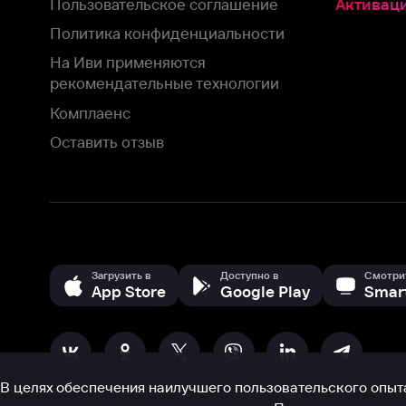
Загрузить в
Доступно в
Смотрите на
App Store
Google Play
Smart TV
В целях обеспечения наилучшего пользовательского опыта для ва
аналитических и маркетинговых целях. Продолжая просмотр нашего
©
2026
ООО «Иви.ру»
с
Политикой о конфиденциальности.
HBO ® and related service marks are the property of Home 
или обратитесь в
службу поддержки
Согласен