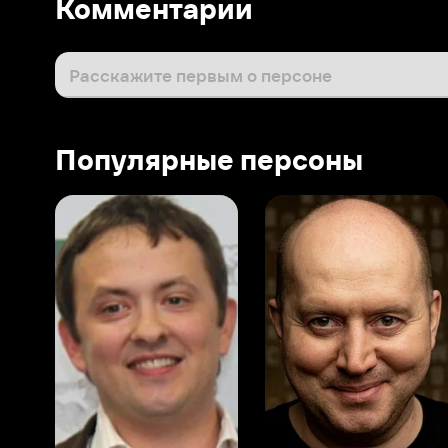
Популярные персоны
Виталий Шляппо
Сергей Бурунов
Тин
Продюсер
Актёр дубляжа
Прод