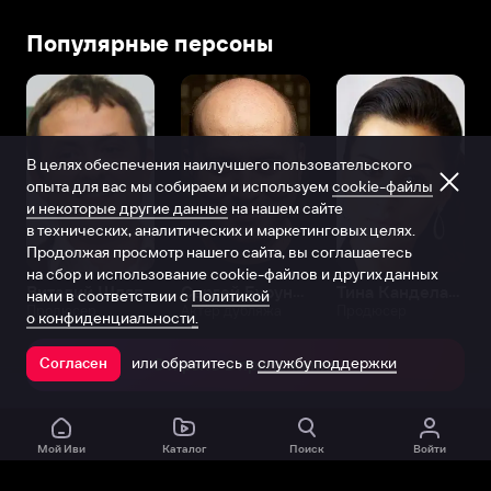
Популярные персоны
В целях обеспечения наилучшего пользовательского
опыта для вас мы собираем и используем
cookie-файлы
и некоторые другие данные
на нашем сайте
в технических, аналитических и маркетинговых целях.
Продолжая просмотр нашего сайта, вы соглашаетесь
на сбор и использование cookie-файлов и других данных
Виталий Шляппо
Сергей Бурунов
Тина Канделаки
нами в соответствии с
Политикой
Продюсер
Актёр дубляжа
Продюсер
о конфиденциальности.
или обратитесь в
службу поддержки
Согласен
Открыть в приложении
Мой Иви
Каталог
Поиск
Войти