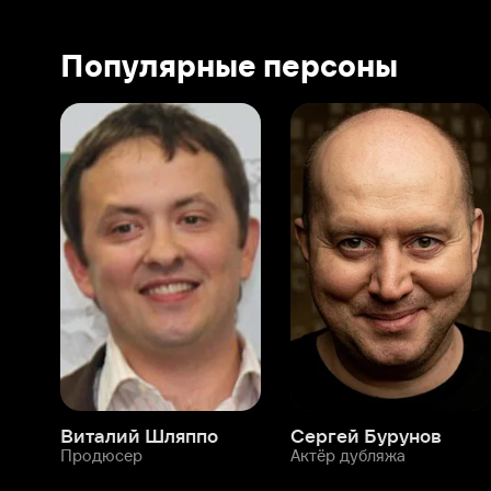
Виталий Шляппо
Сергей Бурунов
Тин
Продюсер
Актёр дубляжа
Прод
О нас
Разделы
О компании
Мой Иви
Вакансии
Фильмы
Программа бета-тестирования
Сериалы