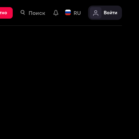
ск
RU
Войти