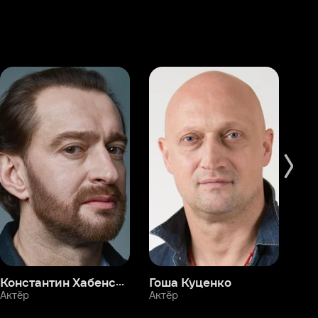
Константин Хабенский
Гоша Куценко
Фёдор Бондарчук
П
Актёр
Актёр
Ак