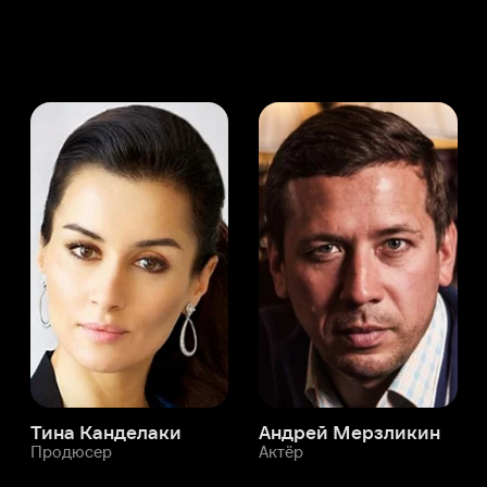
а Канделаки
Андрей Мерзликин
юсер
Актёр
Актёр
Мой Иви
Илона Лакоба
Служба поддержки
Мы всегда готовы вам помочь.
Наши операторы онлайн 24/7