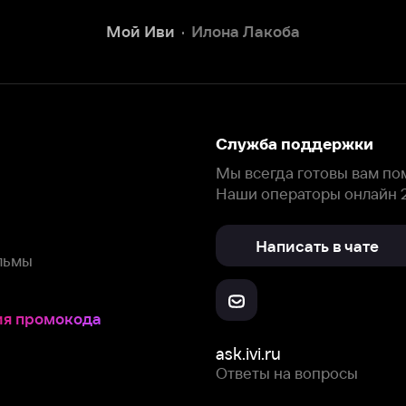
Написать в чате
окода
ask.ivi.ru
Ответы на вопросы
Скачайте из
Откройте в
Все устройства
RuStore
AppGallery
с мы собираем и используем
cookie-файлы и некоторые другие да