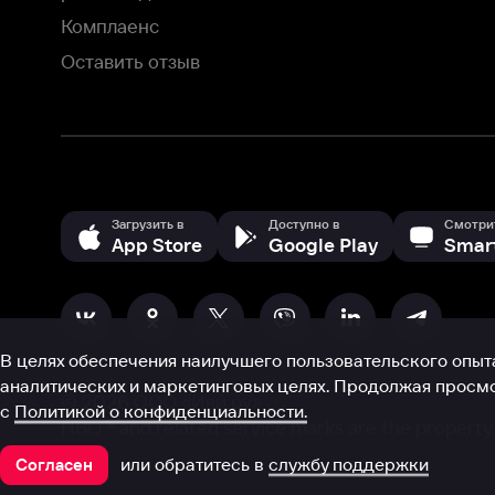
аналитических и маркетинговых целях. Продолжая просмотр нашего
©
2026
ООО «Иви.ру»
с
Политикой о конфиденциальности.
HBO ® and related service marks are the property of Home 
или обратитесь в
службу поддержки
Согласен