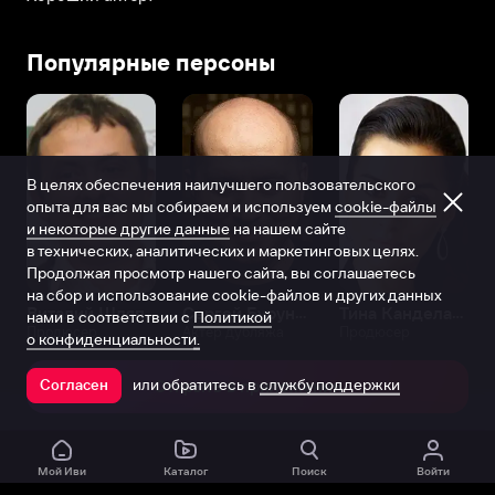
Популярные персоны
В целях обеспечения наилучшего пользовательского
опыта для вас мы собираем и используем
cookie-файлы
и некоторые другие данные
на нашем сайте
в технических, аналитических и маркетинговых целях.
Продолжая просмотр нашего сайта, вы соглашаетесь
на сбор и использование cookie-файлов и других данных
Виталий Шляппо
Сергей Бурунов
Тина Канделаки
нами в соответствии с
Политикой
Продюсер
Актёр дубляжа
Продюсер
о конфиденциальности.
или обратитесь в
службу поддержки
Согласен
Открыть в приложении
Мой Иви
Каталог
Поиск
Войти