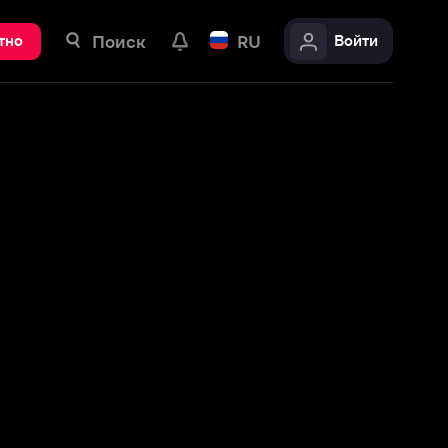
ск
RU
Войти