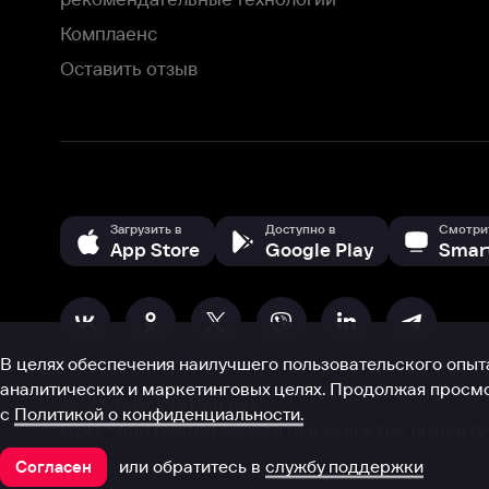
В целях обеспечения наилучшего пользовательского опыта для ва
аналитических и маркетинговых целях. Продолжая просмотр нашего
©
2026
ООО «Иви.ру»
с
Политикой о конфиденциальности.
HBO ® and related service marks are the property of Home 
или обратитесь в
службу поддержки
Согласен