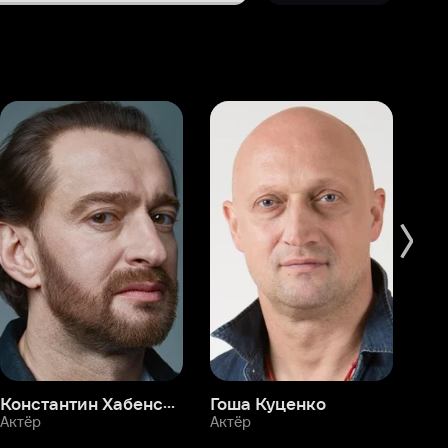
Константин Хабенский
Гоша Куценко
Фёдор Бондарчук
П
Актёр
Актёр
Ак