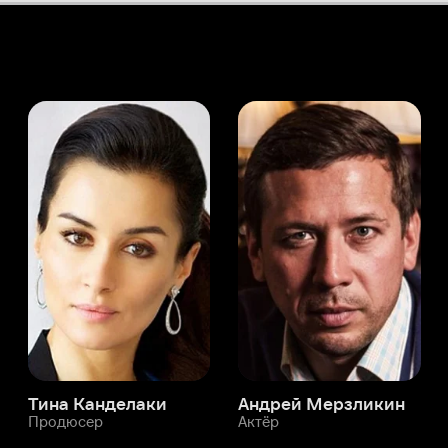
а Канделаки
Андрей Мерзликин
юсер
Актёр
Актёр
Мой Иви
Ин Уэслинн
Служба поддержки
Мы всегда готовы вам помочь.