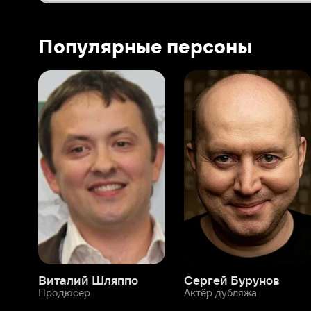
Виталий Шляппо
Сергей Бурунов
Тин
Продюсер
Актёр дубляжа
Прод
О нас
Разделы
О компании
Мой Иви