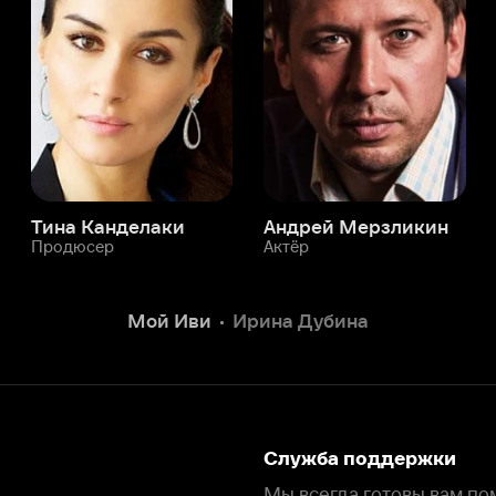
а Канделаки
Андрей Мерзликин
юсер
Актёр
Актёр
Мой Иви
Ирина Дубина
Служба поддержки
Мы всегда готовы вам помочь.
Наши операторы онлайн 24/7
Написать в чате
окода
ask.ivi.ru