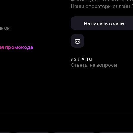
Ответы на вопросы
Скачайте из
Откройте в
Все устройства
RuStore
AppGallery
с мы собираем и используем
cookie-файлы и некоторые другие да
 сайта, вы соглашаетесь на сбор и использование cookie-файлов 
Box Office, Inc