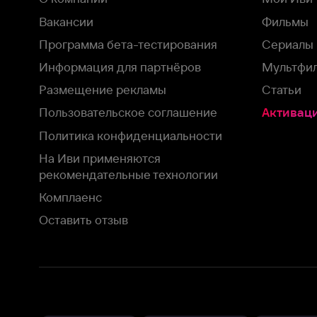
На Иви применяются
рекомендательные технологии
Комплаенс
Оставить отзыв
Загрузить в
Доступно в
Смотрите на
App Store
Google Play
Smart TV
В целях обеспечения наилучшего пользовательского опыта для ва
аналитических и маркетинговых целях. Продолжая просмотр нашего
©
2026
ООО «Иви.ру»
с
Политикой о конфиденциальности.
HBO ® and related service marks are the property of Home 
или обратитесь в
службу поддержки
Согласен