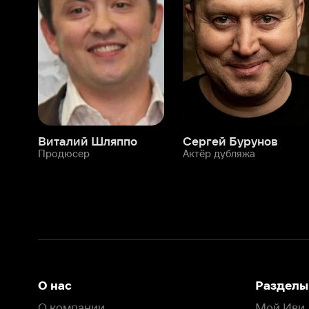
Виталий Шляппо
Сергей Бурунов
Тин
Продюсер
Актёр дубляжа
Прод
О нас
Разделы
О компании
Мой Иви
Вакансии
Фильмы
Программа бета-тестирования
Сериалы
Информация для партнёров
Мультфильмы
Размещение рекламы
Статьи
Пользовательское соглашение
Активация пром
Политика конфиденциальности