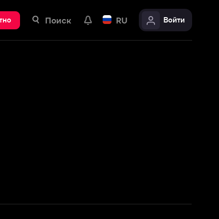
ск
RU
Войти