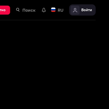
ск
RU
Войти