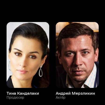
а Канделаки
Андрей Мерзликин
юсер
Актёр
Актёр
Мой Иви
Иван Поморин
Служба поддержки
Мы всегда готовы вам помочь.
Наши операторы онлайн 24/7