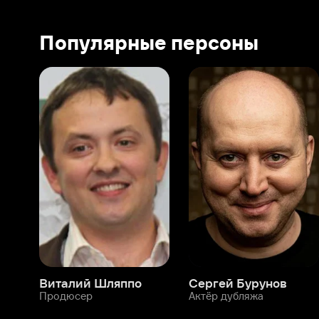
Виталий Шляппо
Сергей Бурунов
Тин
Продюсер
Актёр дубляжа
Прод
О нас
Разделы
О компании
Мой Иви
Вакансии
Фильмы
Программа бета-тестирования
Сериалы