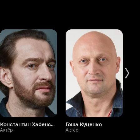
Константин Хабенский
Гоша Куценко
Фёдор Бондарчук
П
Актёр
Актёр
Ак