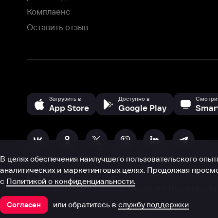
аналитических и маркетинговых целях. Продолжая просмотр нашего
©
2026
ООО «Иви.ру»
с
Политикой о конфиденциальности.
HBO ® and related service marks are the property of Home 
или обратитесь в
службу поддержки
Согласен