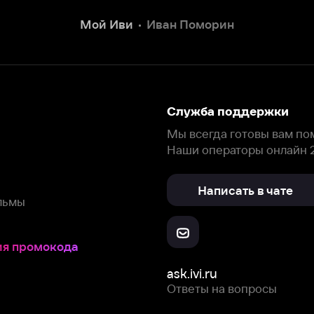
Написать в чате
окода
ask.ivi.ru
Ответы на вопросы
Скачайте из
Откройте в
Все устройства
RuStore
AppGallery
с мы собираем и используем
cookie-файлы и некоторые другие да