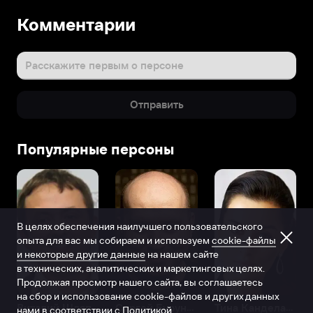
Комментарии
Расскажите первым о персоне
Отправить
Популярные персоны
В целях обеспечения наилучшего пользовательского
опыта для вас мы собираем и используем
cookie-файлы
и некоторые другие данные
на нашем сайте
в технических, аналитических и маркетинговых целях.
Продолжая просмотр нашего сайта, вы соглашаетесь
на сбор и использование cookie-файлов и других данных
Виталий Шляппо
Сергей Бурунов
Тина Канделаки
нами в соответствии с
Политикой