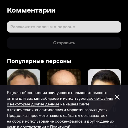
Комментарии
Расскажите первым о персоне
Отправить
Популярные персоны
В целях обеспечения наилучшего пользовательского
опыта для вас мы собираем и используем
cookie-файлы
и некоторые другие данные
на нашем сайте
в технических, аналитических и маркетинговых целях.
Продолжая просмотр нашего сайта, вы соглашаетесь
на сбор и использование cookie-файлов и других данных
Виталий Шляппо
Сергей Бурунов
Тина Канделаки
нами в соответствии с
Политикой